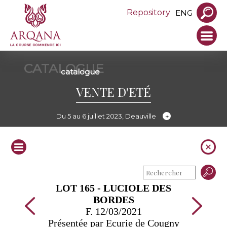
Repository
ENG
CATALOGUE
catalogue
VENTE D'ETÉ
Du 5 au 6 juillet 2023, Deauville
LOT 165 - LUCIOLE DES
BORDES
F. 12/03/2021
Présentée par Ecurie de Cougny