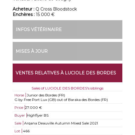
Acheteur :
Q Cross Bloodstock
Enchères :
15 000 €
INFOS VÉTÉRINAIRE
MISES À JOUR
VENTES RELATIVES À LUCIOLE DES BORDES
Sales of LUCIOLE DES BORDES's siblings
Horse
Junior des Bordes (FR)
G by Free Port Lux (GB) out of Baraka des Bordes (FR)
Price
27.000 €
Buyer
Highflyer BS
Sale
Arqana Deauville Autumn Mixed Sale 2021
Lot
466