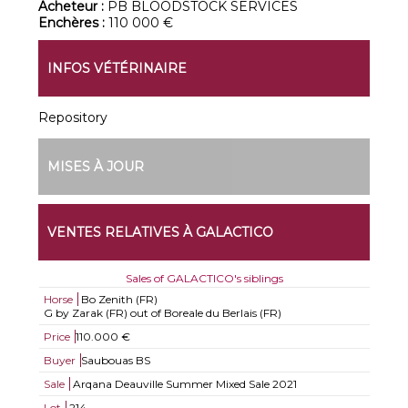
Acheteur :
PB BLOODSTOCK SERVICES
Enchères :
110 000 €
INFOS VÉTÉRINAIRE
Repository
MISES À JOUR
VENTES RELATIVES À GALACTICO
Sales of GALACTICO's siblings
Horse
Bo Zenith (FR)
G by Zarak (FR) out of Boreale du Berlais (FR)
Price
110.000 €
Buyer
Saubouas BS
Sale
Arqana Deauville Summer Mixed Sale 2021
Lot
214