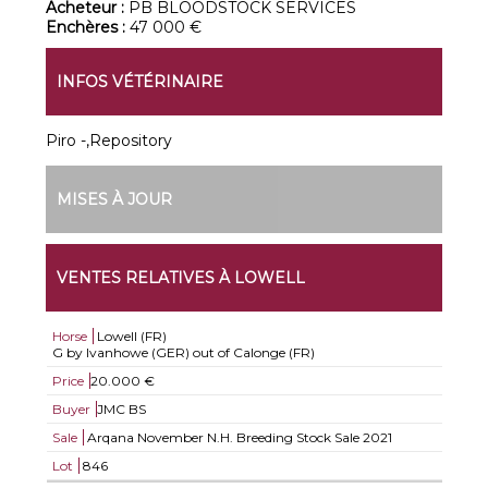
Acheteur :
PB BLOODSTOCK SERVICES
Enchères :
47 000 €
INFOS VÉTÉRINAIRE
Piro -,Repository
MISES À JOUR
VENTES RELATIVES À LOWELL
Horse
Lowell (FR)
G by Ivanhowe (GER) out of Calonge (FR)
Price
20.000 €
Buyer
JMC BS
Sale
Arqana November N.H. Breeding Stock Sale 2021
Lot
846