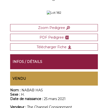
Zoom Pedigree
PDF Pedigree
Télécharger Fiche
INFOS / DÉTAILS
VENDU
Nom :
NABAB HAS
Sexe :
H.
Date de naissance :
25 mars 2021
Vendeur :
The Channel Consignment