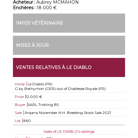
Acheteur :
Aubrey MCMAHON
Enchères :
18 000 €
INFOS VÉTÉRINAIRE
MISES À JOUR
VENTES RELATIVES À LE DIABLO
Horse
Le Diablo (FR)
G by Bathyrhon (GER) out of Diablesse Royale (FR)
Price
12.000 €
Buyer
SARL Trotting BS
Sale
Arqana November N.H. Breeding Stock Sale 2021
Lot
860
Sales of LE DIABLO's siblings