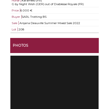
Horse
Karamelo (FR)
G by Night Wish (GER) out of Diablesse Royale (FR)
Price
6.000 €
Buyer
SARL Trotting BS
Sale
Arqana Deauville Summer Mixed Sale 2022
Lot
208
PHOTOS