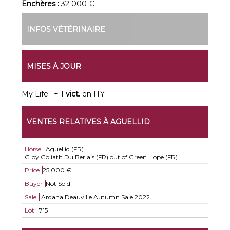
Enchères :
32 000 €
INFOS VÉTÉRINAIRE
MISES À JOUR
My Life : + 1
vict.
en ITY.
VENTES RELATIVES À AGUELLID
Horse
Aguellid (FR)
G by Goliath Du Berlais (FR) out of Green Hope (FR)
Price
25.000 €
Buyer
Not Sold
Sale
Arqana Deauville Autumn Sale 2022
Lot
715