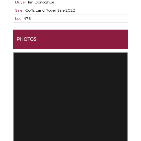
Buyer
Ian Donoghue
Sale
Goffs Land Rover Sale 2022
Lot
476
PHOTOS