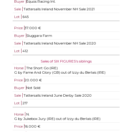
Buyer
Equos Racing Int.
Sale
Tattersalls Ireland November NH Sale 2021
Lot
645
Price
37.000 €
Buyer
Sluggara Farm
Sale
Tattersalls Ireland November NH Sale 2020
Lot
412
Sales of SIX FIGURES's siblings
Horse
The Short Go (IRE)
G by Fame And Glory (GB) out of Izzy du Berlais (IRE)
Price
20.000 €
Buyer
Not Sold
Sale
Tattersalls Ireland June Derby Sale 2020
Lot
217
Horse
N.
G by Jukebox Jury (IRE) out of Izzy du Berlais (IRE)
Price
16.000 €