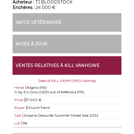
Acheteur :
TJ BLOODSTOCK
Enchères :
24 000 €
INFOS VÉTÉRINAIRE
MISES À JOUR
VENTES RELATIVES À KILL VANHOWE
Sales of KILL VANHOWE's siblings
Horse
Kilgino (FR)
G by It's Gino (GER) out of Kilfenora (FR)
Price
37.000 €
Buyer
Church Farm
Sale
Arqana Deauville Summer Mixed Sale 2022
Lot
98