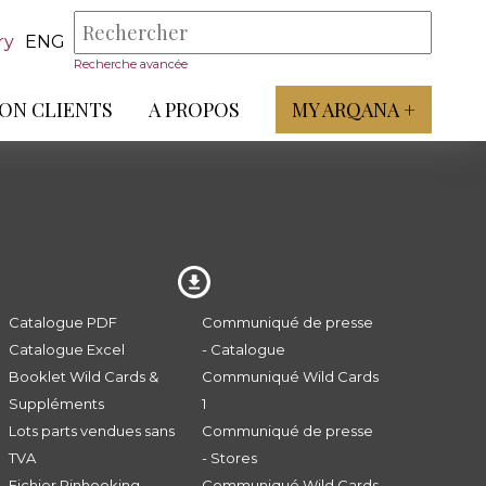
ry
ENG
Recherche avancée
ON CLIENTS
A PROPOS
MY ARQANA +
Catalogue PDF
Communiqué de presse
Catalogue Excel
- Catalogue
Booklet Wild Cards &
Communiqué Wild Cards
Suppléments
1
Lots parts vendues sans
Communiqué de presse
TVA
- Stores
Fichier Pinhooking -
Communiqué Wild Cards