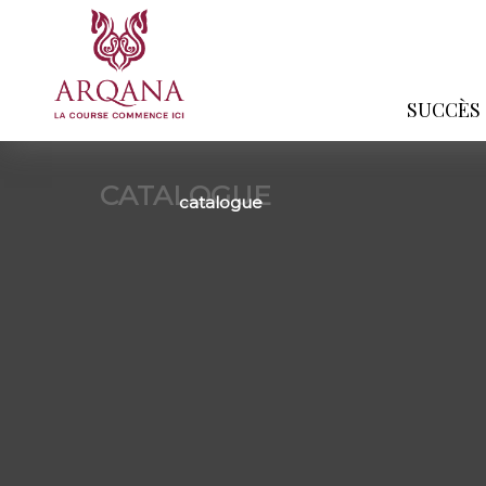
SUCCÈS
CATALOGUE
catalogue