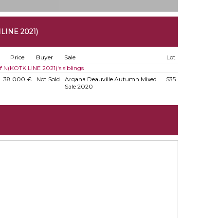
LINE 2021)
Price
Buyer
Sale
Lot
of N(KOTKILINE 2021)'s siblings
38.000 €
Not Sold
Arqana Deauville Autumn Mixed
535
Sale 2020