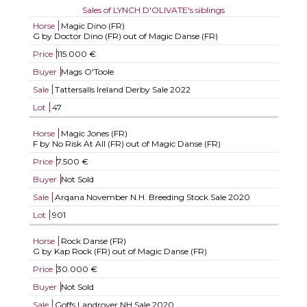
Sales of LYNCH D'OLIVATE's siblings
Horse
Magic Dino (FR)
G by Doctor Dino (FR) out of Magic Danse (FR)
Price
115.000 €
Buyer
Mags O'Toole
Sale
Tattersalls Ireland Derby Sale 2022
Lot
47
Horse
Magic Jones (FR)
F by No Risk At All (FR) out of Magic Danse (FR)
Price
7.500 €
Buyer
Not Sold
Sale
Arqana November N.H. Breeding Stock Sale 2020
Lot
901
Horse
Rock Danse (FR)
G by Kap Rock (FR) out of Magic Danse (FR)
Price
30.000 €
Buyer
Not Sold
Sale
Goffs Landrover NH Sale 2020