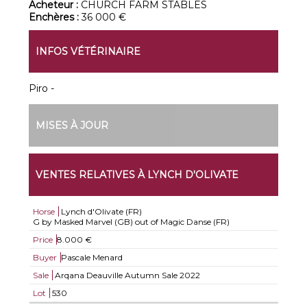
Acheteur :
CHURCH FARM STABLES
Enchères :
36 000 €
INFOS VÉTÉRINAIRE
Piro -
MISES À JOUR
VENTES RELATIVES À LYNCH D'OLIVATE
Horse
Lynch d'Olivate (FR)
G by Masked Marvel (GB) out of Magic Danse (FR)
Price
8.000 €
Buyer
Pascale Menard
Sale
Arqana Deauville Autumn Sale 2022
Lot
530