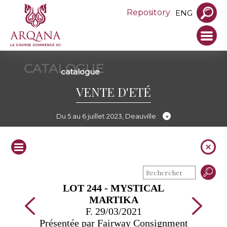
Repository
ENG
CATALOGUE
catalogue
VENTE D'ETÉ
Du 5 au 6 juillet 2023, Deauville
LOT 244 - MYSTICAL
MARTIKA
F. 29/03/2021
Présentée par Fairway Consignment