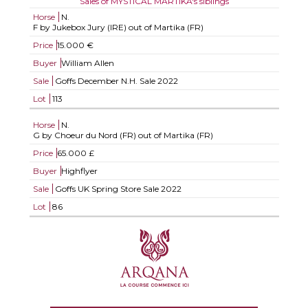
Sales of MYSTICAL MARTIKA's siblings
Horse
N.
F by Jukebox Jury (IRE) out of Martika (FR)
Price
15.000 €
Buyer
William Allen
Sale
Goffs December N.H. Sale 2022
Lot
113
Horse
N.
G by Choeur du Nord (FR) out of Martika (FR)
Price
65.000 £
Buyer
Highflyer
Sale
Goffs UK Spring Store Sale 2022
Lot
86