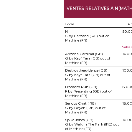
VENTES RELATIVES À N(MATH
Horse
Pr
N.
50.0
C by Harzand (IRE) out of
Mathine (FR)
Sales
Arizona Cardinal (GB)
16.0
G by Kayf Tara (GB) out of
Mathine (FR)
Destroytheevidence (GB)
100.
G by Kayf Tara (GB) out of
Mathine (FR)
Freedom Run (GB)
8.00
F by Presenting (GB) out of
Mathine (FR)
Serious Chat (IRE)
18.0
G by Doyen (IRE) out of
Mathine (FR)
Spike Jones (GB)
10.0
G by Walk In The Park (IRE) out
of Mathine (FR)