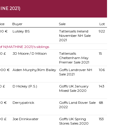
INE 2021)
ice
Buyer
Sale
Lot
00 €
Lulsley BS
Tattersalls Ireland
922
November NH Sale
2021
 of N(MATHINE 2021)'s siblings
00 £
JD Moore / D Mitson
Tattersalls
15
Cheltenham May
Premier Sale 2021
000 €
Aiden Murphy/Kim Bailey
Goffs Landrover NH
106
Sale 2021
0 £
D Hickey (P.S.)
Goffs UK January
143
Mixed Sale 2020
00 €
Derrypatrick
Goffs Land Rover Sale
68
2022
00 £
Joe Drinkwater
Goffs UK Spring
153
Stores Sales 2020