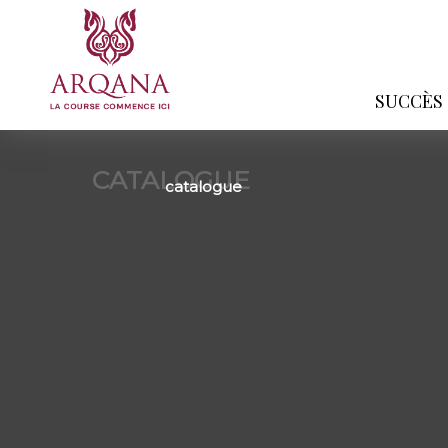
SUCCÈS
CATALOGUE
catalogue