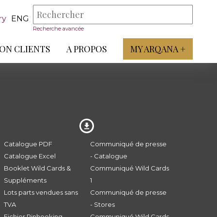
ry
ENG
Recherche avancée
ON CLIENTS
A PROPOS
MY ARQANA +
Catalogue PDF
Communiqué de presse
Catalogue Excel
- Catalogue
Booklet Wild Cards &
Communiqué Wild Cards
Suppléments
1
Lots parts vendues sans
Communiqué de presse
TVA
- Stores
Fichier Pinhooking -
Communiqué Wild Cards