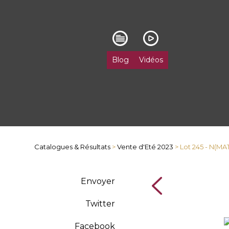
Blog
Vidéos
Catalogues & Résultats
>
Vente d'Eté 2023
> Lot 245 - N(MA
Envoyer
Twitter
Facebook