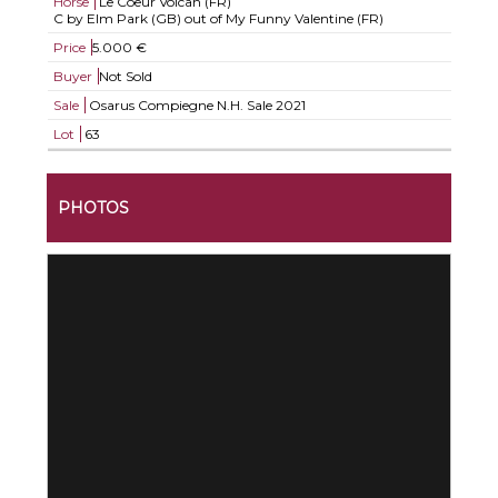
Horse
Le Coeur Volcan (FR)
C by Elm Park (GB) out of My Funny Valentine (FR)
Price
5.000 €
Buyer
Not Sold
Sale
Osarus Compiegne N.H. Sale 2021
Lot
63
PHOTOS