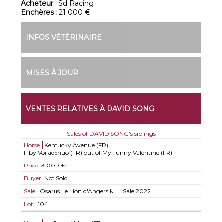
Acheteur :
Sd Racing
Enchères :
21 000 €
INFOS VÉTÉRINAIRE
MISES À JOUR
VENTES RELATIVES À DAVID SONG
Sales of DAVID SONG's siblings
Horse
Kentucky Avenue (FR)
F by Voiladenuo (FR) out of My Funny Valentine (FR)
Price
3.000 €
Buyer
Not Sold
Sale
Osarus Le Lion d'Angers N.H. Sale 2022
Lot
104