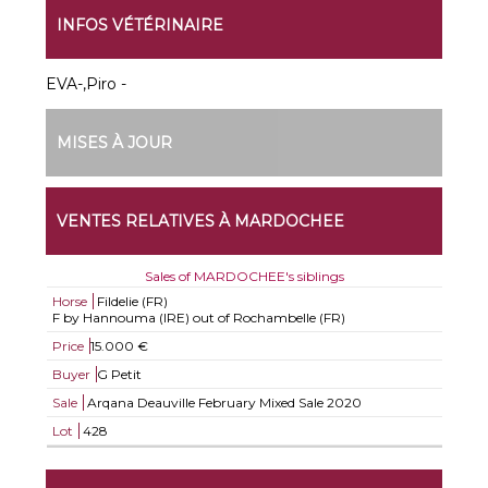
INFOS VÉTÉRINAIRE
EVA-,Piro -
MISES À JOUR
VENTES RELATIVES À MARDOCHEE
Sales of MARDOCHEE's siblings
Horse
Fildelie (FR)
F by Hannouma (IRE) out of Rochambelle (FR)
Price
15.000 €
Buyer
G Petit
Sale
Arqana Deauville February Mixed Sale 2020
Lot
428