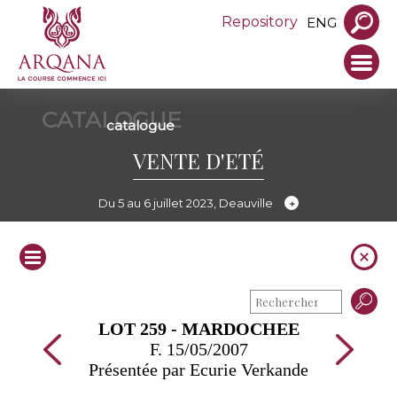
Repository
ENG
CATALOGUE
catalogue
VENTE D'ETÉ
Du 5 au 6 juillet 2023, Deauville
LOT 259 - MARDOCHEE
F. 15/05/2007
Présentée par Ecurie Verkande