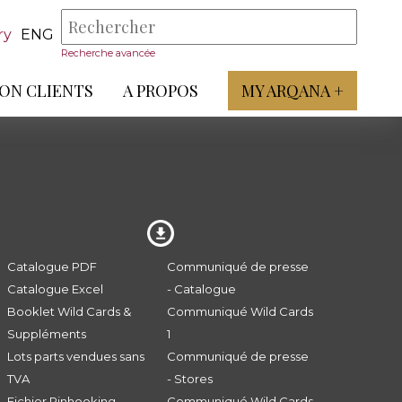
ry
ENG
Recherche avancée
ON CLIENTS
A PROPOS
MY ARQANA +
Catalogue PDF
Communiqué de presse
Catalogue Excel
- Catalogue
Booklet Wild Cards &
Communiqué Wild Cards
Suppléments
1
Lots parts vendues sans
Communiqué de presse
TVA
- Stores
Fichier Pinhooking -
Communiqué Wild Cards