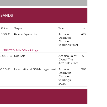
R SANDS
Price
Buyer
Sale
Lot
.000 €
Prime Equestrian
Arqana
413
Deauville
October
Yearlings 2021
s of PINTER SANDS's siblings
0.000 €
Not Sold
Arqana Saint-
15
Cloud 'The
Arc' Sale 2022
.000 €
International BS Management
Arqana
180
Deauville
October
Yearlings
2020