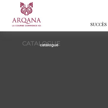
SUCCÈS
CATALOGUE
catalogue