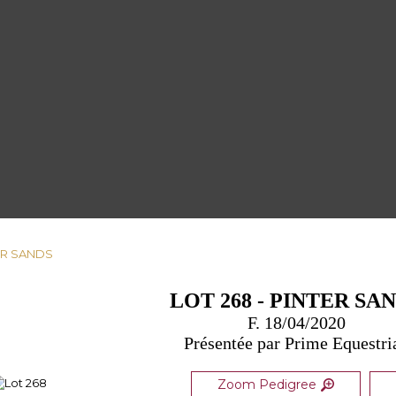
TER SANDS
LOT 268 - PINTER SA
F. 18/04/2020
Présentée par Prime Equestri
Zoom Pedigree