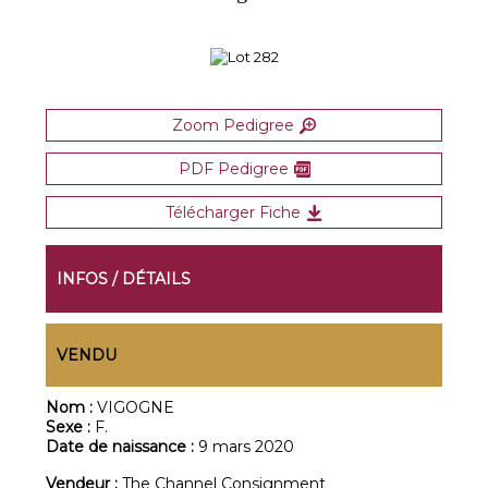
Zoom Pedigree
PDF Pedigree
Télécharger Fiche
INFOS / DÉTAILS
VENDU
Nom :
VIGOGNE
Sexe :
F.
Date de naissance :
9 mars 2020
Vendeur :
The Channel Consignment