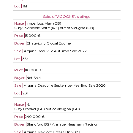
Lot
161
Sales of VIGOGNE's siblings
Horse
Imperious Man (GB)
G by Invincible Spirit (IRE) out of Vicugna (GB)
Price
15.000 €
Buyer
Chauvigny Global Equine
Sale
Arqana Deauville Autumn Sale 2022
Lot
354
Price
110.000 €
Buyer
Not Sold
Sale
Arqana Deauville September Yearling Sale 2020
Lot
281
Horse
N.
C by Frankel (GB) out of Vicugna (GB)
Price
240.000 €
Buyer
Blandford BS / Annabel Neasham Racing
Sale
Arqana May 2yo Breeze Up 2023