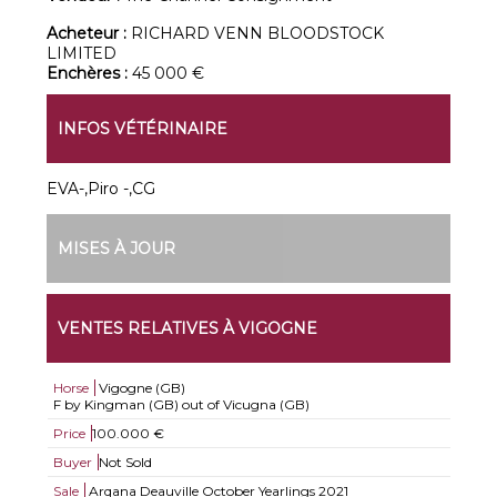
Acheteur :
RICHARD VENN BLOODSTOCK
LIMITED
Enchères :
45 000 €
INFOS VÉTÉRINAIRE
EVA-,Piro -,CG
MISES À JOUR
VENTES RELATIVES À VIGOGNE
Horse
Vigogne (GB)
F by Kingman (GB) out of Vicugna (GB)
Price
100.000 €
Buyer
Not Sold
Sale
Arqana Deauville October Yearlings 2021