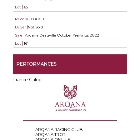
Lot
65
Price
160.000 €
Buyer
Not Sold
Sale
Arqana Deauville October Yearlings 2022
Lot
161
PERFORMANCES
France Galop
ARQANA RACING CLUB
ARQANA TROT
ARQANA ONLINE