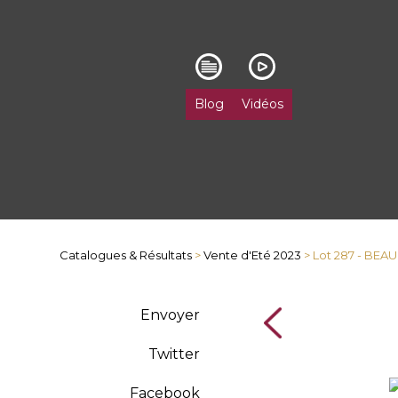
Blog
Vidéos
Catalogues & Résultats
>
Vente d'Eté 2023
> Lot 287 - BE
Envoyer
Twitter
Facebook