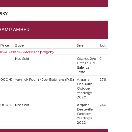
ISY
.
CHAMP AMBER
Price
Buyer
Sale
Lot
f BEAUCHAMP AMBER's progeny
Not Sold
Osarus 2yo
9
Breeze-Up
Sale, La
Teste
.000 €
Yannick Fouin / Joel Boisnard (P.S.)
Arqana
276
Deauville
October
Yearlings
2020
.000 €
Not Sold
Arqana
740
Deauville
October
Yearlings
2022