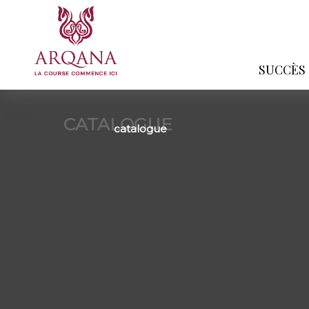
SUCCÈS
CATALOGUE
catalogue