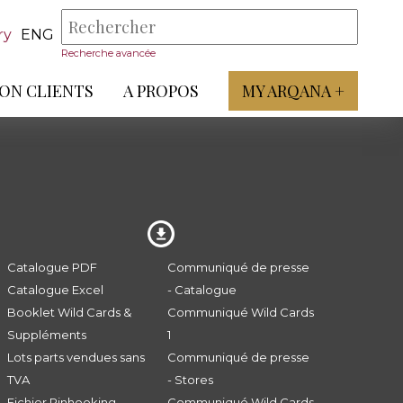
ry
ENG
Recherche avancée
ON CLIENTS
A PROPOS
MY ARQANA +
Catalogue PDF
Communiqué de presse
Catalogue Excel
- Catalogue
Booklet Wild Cards &
Communiqué Wild Cards
Suppléments
1
Lots parts vendues sans
Communiqué de presse
TVA
- Stores
Fichier Pinhooking -
Communiqué Wild Cards