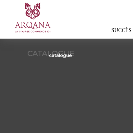
SUCCÈS
CATALOGUE
catalogue