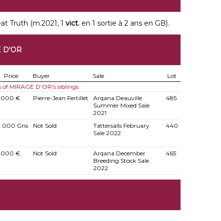
at Truth (m.2021, 1
vict.
en 1 sortie à 2 ans en GB).
 D'OR
Price
Buyer
Sale
Lot
s of MIRAGE D'OR's siblings
7.000 €
Pierre-Jean Fertillet
Arqana Deauville
485
Summer Mixed Sale
2021
0.000 Gns
Not Sold
Tattersalls February
440
Sale 2022
7.000 €
Not Sold
Arqana December
465
Breeding Stock Sale
2022