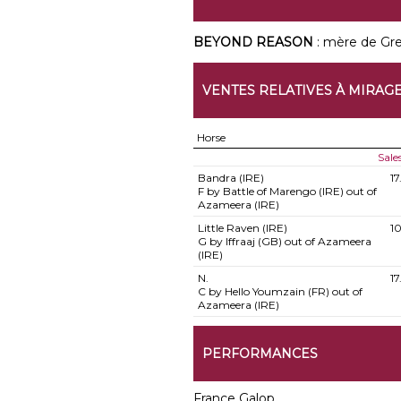
BEYOND REASON
: mère de Gre
VENTES RELATIVES À MIRAGE
Horse
Sale
Bandra (IRE)
1
F by Battle of Marengo (IRE) out of
Azameera (IRE)
Little Raven (IRE)
1
G by Iffraaj (GB) out of Azameera
(IRE)
N.
1
C by Hello Youmzain (FR) out of
Azameera (IRE)
PERFORMANCES
France Galop