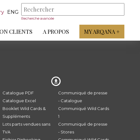
ry
ENG
Recherche avancée
ON CLIENTS
A PROPOS
MY ARQANA +
Catalogue PDF
Communiqué de presse
Catalogue Excel
- Catalogue
Booklet Wild Cards &
Communiqué Wild Cards
Suppléments
1
Lots parts vendues sans
Communiqué de presse
TVA
- Stores
Fichier Pinhooking -
Communiqué Wild Cards