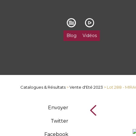
Blog
Vidéos
Catalogues & Résultats
>
Vente d'Eté 2023
> Lot 288 - MIR
Envoyer
Twitter
Facebook