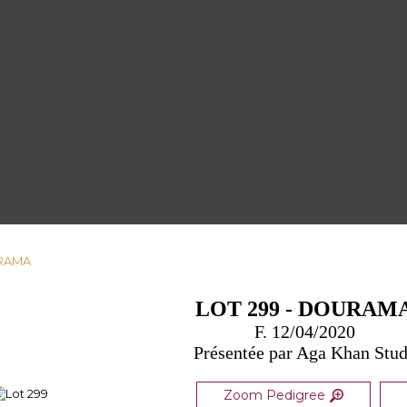
URAMA
LOT 299 - DOURAM
F. 12/04/2020
Présentée par Aga Khan Stu
Zoom Pedigree