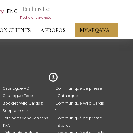
ry
ENG
Recherche avancée
ON CLIENTS
A PROPOS
MY ARQANA +
Catalogue PDF
Communiqué de presse
Catalogue Excel
- Catalogue
Booklet Wild Cards &
Communiqué Wild Cards
Suppléments
1
Lots parts vendues sans
Communiqué de presse
TVA
- Stores
Fichier Pinhooking -
Communiqué Wild Cards