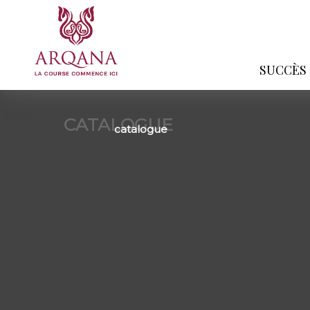
SUCCÈS
CATALOGUE
catalogue