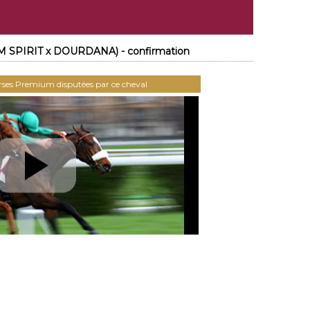
 SPIRIT x DOURDANA) - confirmation
urses Premium disputées par ce cheval