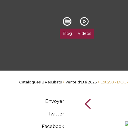
Blog
Vidéos
Catalogues & Résultats
>
Vente d'Eté 2023
> Lot 299 - DO
Envoyer
Twitter
Facebook