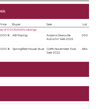
AMA
Price
Buyer
Sale
Lot
les of DOURAMA's siblings
.000 €
AB Racing
Arqana Deauville
200
Autumn Sale 2022
.000 €
Springfield House Stud
Goffs November Foal
484
Sale 2022