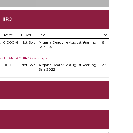
GHIRO
Price
Buyer
Sale
Lot
240.000 €
Not Sold
Arqana Deauville August Yearling
6
Sale 2021
s of FANTAGHIRO's siblings
75.000 €
Not Sold
Arqana Deauville August Yearling
271
Sale 2022