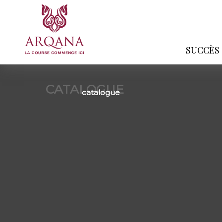
SUCCÈS
CATALOGUE
catalogue