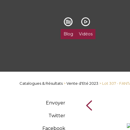
Blog
Vidéos
Catalogues & Résultats
>
Vente d'Eté 2023
> Lot 307 - FAN
Envoyer
Twitter
Facebook