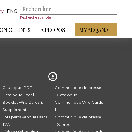
ry
ENG
Recherche avancée
ON CLIENTS
A PROPOS
MY ARQANA +
Catalogue PDF
Communiqué de presse
Catalogue Excel
- Catalogue
Booklet Wild Cards &
Communiqué Wild Cards
Suppléments
1
Lots parts vendues sans
Communiqué de presse
TVA
- Stores
Fichier Pinhooking -
Communiqué Wild Cards