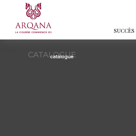
SUCCÈS
CATALOGUE
catalogue