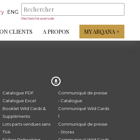
ry
ENG
Recherche avancée
ON CLIENTS
A PROPOS
MY ARQANA +
Catalogue PDF
Communiqué de presse
Catalogue Excel
- Catalogue
Booklet Wild Cards &
Communiqué Wild Cards
Suppléments
1
Lots parts vendues sans
Communiqué de presse
TVA
- Stores
Fichier Pinhooking -
Communiqué Wild Cards