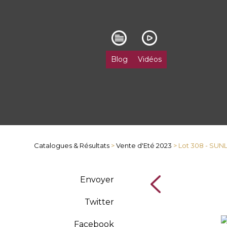
Blog
Vidéos
Catalogues & Résultats
>
Vente d'Eté 2023
> Lot 308 - SUN
Envoyer
Twitter
Facebook