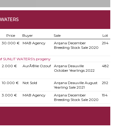
 WATERS
Price
Buyer
Sale
Lot
30.000 €
MAB Agency
Arqana December
294
Breeding Stock Sale 2020
 of SUNLIT WATERS's progeny
2.000 €
AurÃ©lie Ozouf
Arqana Deauville
482
October Yearlings 2022
10.000 €
Not Sold
Arqana Deauville August
292
Yearling Sale 2021
3.000 €
MAB Agency
Arqana December
194
Breeding Stock Sale 2020