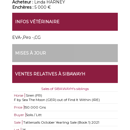
Acheteur :
Linda HARNEY
Enchères :
5 000 €
INFOS VÉTÉRINAIRE
EVA-,Piro -,CG
MISES À JOUR
VENTES RELATIVES À SIBAWAYH
Sales of SIBAWAYH's siblings
Horse
Siren (FR)
F by Sea The Moon (GER) out of Find It Within (IRE)
Price
150.000 Gns
Buyer
Solis / Litt
Sale
Tattersalls October Yearling Sale (Book 1) 2021
Lot
25