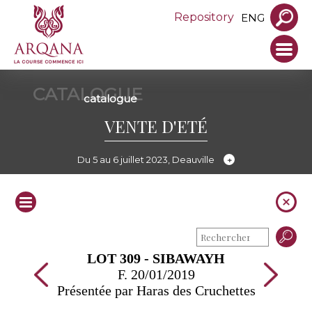
Repository
ENG
CATALOGUE
catalogue
VENTE D'ETÉ
Du 5 au 6 juillet 2023, Deauville
LOT 309 - SIBAWAYH
F. 20/01/2019
Présentée par Haras des Cruchettes