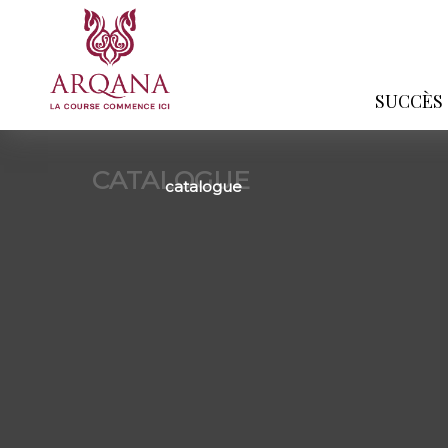
SUCCÈS
CATALOGUE
catalogue