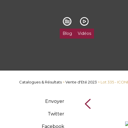
Blog
Vidéos
Catalogues & Résultats
>
Vente d'Eté 2023
> Lot 335 - ICO
Envoyer
Twitter
Facebook