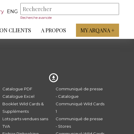
ry
ENG
Recherche avancée
ON CLIENTS
A PROPOS
MY ARQANA +
Catalogue PDF
Communiqué de presse
Catalogue Excel
- Catalogue
Booklet Wild Cards &
Communiqué Wild Cards
Suppléments
1
Lots parts vendues sans
Communiqué de presse
TVA
- Stores
Fichier Pinhooking -
Communiqué Wild Cards