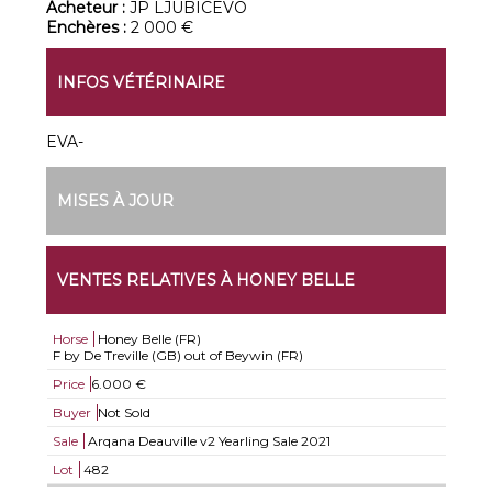
Acheteur :
JP LJUBICEVO
Enchères :
2 000 €
INFOS VÉTÉRINAIRE
EVA-
MISES À JOUR
VENTES RELATIVES À HONEY BELLE
Horse
Honey Belle (FR)
F by De Treville (GB) out of Beywin (FR)
Price
6.000 €
Buyer
Not Sold
Sale
Arqana Deauville v2 Yearling Sale 2021
Lot
482