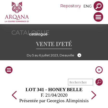
Repository
ENG
CATALOGUE
catalogue
VENTE D'ETÉ
Du 5 au 6 juillet 2023, Deauville
LOT 341 - HONEY BELLE
F. 21/04/2020
Présentée par Georgios Alimpinisis