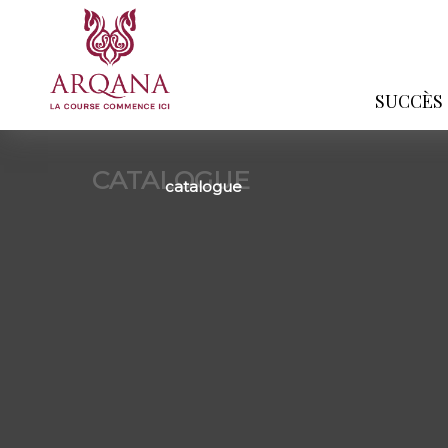
SUCCÈS
CATALOGUE
catalogue