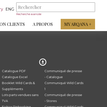
ry
ENG
Recherche avancée
ON CLIENTS
A PROPOS
MY ARQANA +
Catalogue PDF
Communiqué de presse
Catalogue Excel
- Catalogue
Booklet Wild Cards &
Communiqué Wild Cards
Suppléments
1
Lots parts vendues sans
Communiqué de presse
TVA
- Stores
Fichier Pinhooking -
Communiqué Wild Cards