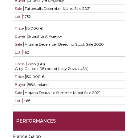
Buyer
Chantilly BS Agency
Sale
Tattersalls December Mares Sale 2021
Lot
1752
Price
75.000 €
Buyer
Broadhurst Agency
Sale
Arqana December Breeding Stock Sale 2020
Lot
162
Horse
Zileo (GB)
G by Galileo (IRE) out of Lady Zuzu (USA)
Price
150.000 €
Buyer
BBA Ireland
Sale
Arqana Deauville Summer Mixed Sale 2021
Lot
466
PERFORMANCES
France Galop