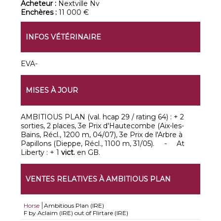
Acheteur :
Nextville Nv
Enchères :
11 000 €
INFOS VÉTÉRINAIRE
EVA-
MISES À JOUR
AMBITIOUS PLAN (val. hcap 29 / rating 64) : + 2
sorties, 2 places, 3e Prix d'Hautecombe (Aix-les-
Bains, Récl., 1200 m, 04/07), 3e Prix de l'Arbre à
Papillons (Dieppe, Récl., 1100 m, 31/05). - At
Liberty : + 1
vict.
en GB.
VENTES RELATIVES À AMBITIOUS PLAN
Horse
Ambitious Plan (IRE)
F by Aclaim (IRE) out of Flirtare (IRE)