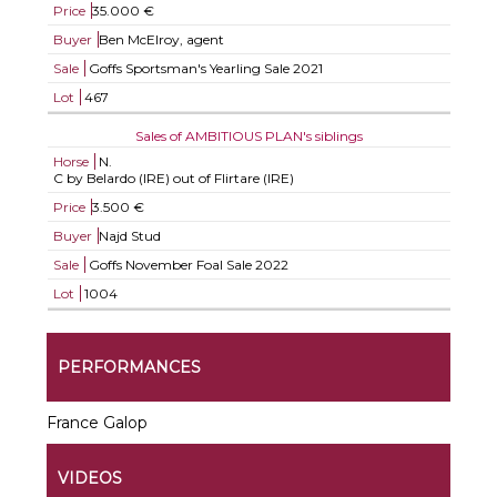
Price
35.000 €
Buyer
Ben McElroy, agent
Sale
Goffs Sportsman's Yearling Sale 2021
Lot
467
Sales of AMBITIOUS PLAN's siblings
Horse
N.
C by Belardo (IRE) out of Flirtare (IRE)
Price
3.500 €
Buyer
Najd Stud
Sale
Goffs November Foal Sale 2022
Lot
1004
PERFORMANCES
France Galop
VIDEOS