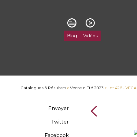
Blog
Vidéos
Catalogues & Résultats
>
Vente d'Eté 2023
> Lot 426 - VEG
Envoyer
Twitter
Facebook