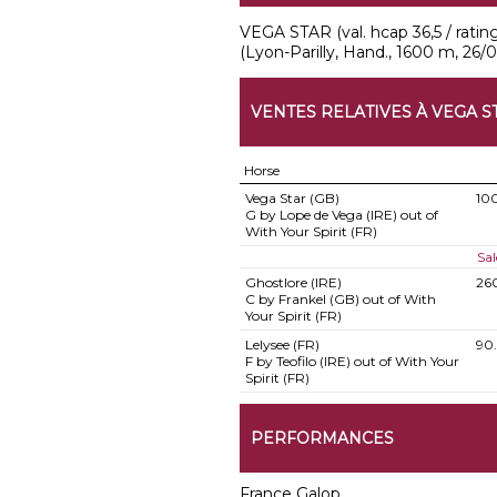
VEGA STAR (val. hcap 36,5 / rating 
(Lyon-Parilly, Hand., 1600 m, 26/0
VENTES RELATIVES À VEGA S
Horse
Vega Star (GB)
10
G by Lope de Vega (IRE) out of
With Your Spirit (FR)
Sal
Ghostlore (IRE)
26
C by Frankel (GB) out of With
Your Spirit (FR)
Lelysee (FR)
90
F by Teofilo (IRE) out of With Your
Spirit (FR)
PERFORMANCES
France Galop