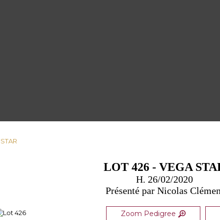
A STAR
LOT 426 - VEGA STA
H. 26/02/2020
Présenté par Nicolas Clémen
Zoom Pedigree