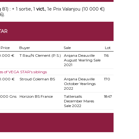
81) : + 1 sortie, 1
vict.
, 1e Prix Valanjou (10 000 €)
6).
TAR
Price
Buyer
Sale
Lot
0.000 €
T Rau/N Clement (P.S.)
Arqana Deauville
116
August Yearling Sale
2021
es of VEGA STAR's siblings
0.000 €
Stroud Coleman BS
Arqana Deauville
170
October Yearlings
2022
.000 Gns
Horizon BS France
Tattersalls
1847
December Mares
Sale 2022