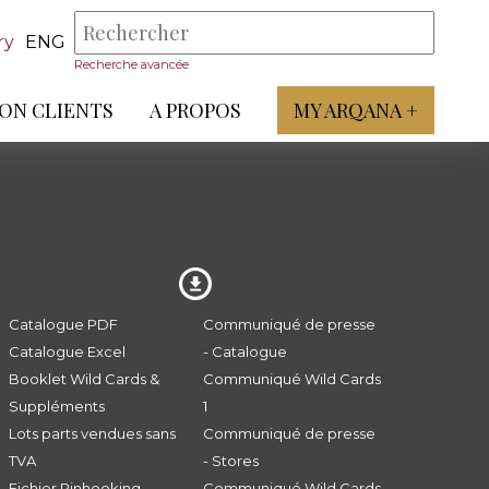
ry
ENG
Recherche avancée
ON CLIENTS
A PROPOS
MY ARQANA +
Catalogue PDF
Communiqué de presse
Catalogue Excel
- Catalogue
Booklet Wild Cards &
Communiqué Wild Cards
Suppléments
1
Lots parts vendues sans
Communiqué de presse
TVA
- Stores
Fichier Pinhooking -
Communiqué Wild Cards