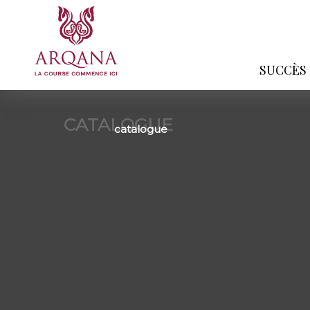
SUCCÈS
CATALOGUE
catalogue