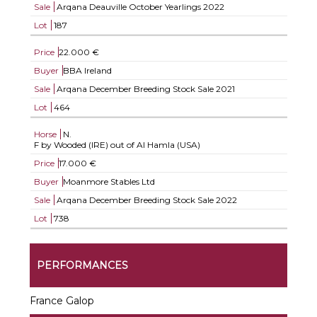
Sale
Arqana Deauville October Yearlings 2022
Lot
187
Price
22.000 €
Buyer
BBA Ireland
Sale
Arqana December Breeding Stock Sale 2021
Lot
464
Horse
N.
F by Wooded (IRE) out of Al Hamla (USA)
Price
17.000 €
Buyer
Moanmore Stables Ltd
Sale
Arqana December Breeding Stock Sale 2022
Lot
738
PERFORMANCES
France Galop