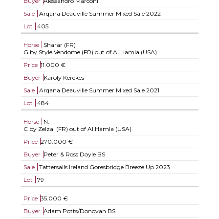
Buyer
Alessandro Marconi
Sale
Arqana Deauville Summer Mixed Sale 2022
Lot
405
Horse
Sharar (FR)
G by Style Vendome (FR) out of Al Hamla (USA)
Price
11.000 €
Buyer
Karoly Kerekes
Sale
Arqana Deauville Summer Mixed Sale 2021
Lot
484
Horse
N.
C by Zelzal (FR) out of Al Hamla (USA)
Price
270.000 €
Buyer
Peter & Ross Doyle BS
Sale
Tattersalls Ireland Goresbridge Breeze Up 2023
Lot
79
Price
35.000 €
Buyer
Adam Potts/Donovan BS