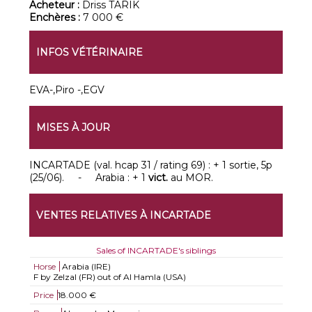
Acheteur :
Driss TARIK
Enchères :
7 000 €
INFOS VÉTÉRINAIRE
EVA-,Piro -,EGV
MISES À JOUR
INCARTADE (val. hcap 31 / rating 69) : + 1 sortie, 5p
(25/06). - Arabia : + 1
vict.
au MOR.
VENTES RELATIVES À INCARTADE
Sales of INCARTADE's siblings
Horse
Arabia (IRE)
F by Zelzal (FR) out of Al Hamla (USA)
Price
18.000 €