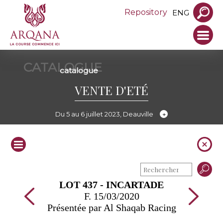
Repository
ENG
CATALOGUE
catalogue
VENTE D'ETÉ
Du 5 au 6 juillet 2023, Deauville
LOT 437 - INCARTADE
F. 15/03/2020
Présentée par Al Shaqab Racing