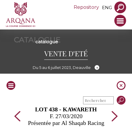
Repository
ENG
CATALOGUE
catalogue
VENTE D'ETÉ
Du 5 au 6 juillet 2023, Deauville
LOT 438 - KAWARETH
F. 27/03/2020
Présentée par Al Shaqab Racing