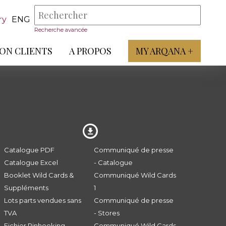
ry
ENG
Recherche avancée
ON CLIENTS
A PROPOS
MY ARQANA +
Catalogue PDF
Communiqué de presse
Catalogue Excel
- Catalogue
Booklet Wild Cards &
Communiqué Wild Cards
Suppléments
1
Lots parts vendues sans
Communiqué de presse
TVA
- Stores
Fichier Pinhooking -
Communiqué Wild Cards