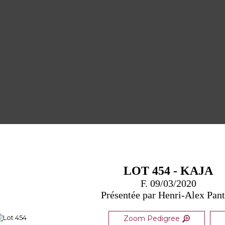
LOT 454 - KAJA
F. 09/03/2020
Présentée par Henri-Alex Pant
Zoom Pedigree