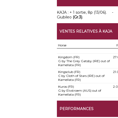
KAJA : + 1 sortie, 8p (13/06). 
Giubileo
(Gr.3)
.
VENTES RELATIVES À KAJA
Horse
P
Kingdom (FR)
27
G by The Grey Gatsby (IRE) out of
Kamellata (FR)
Kingsclub (FR)
21
C by Cloth of Stars (IRE) out of
Kamellata (FR)
Kuros (FR)
2.
G by Elvstroem (AUS) out of
Kamellata (FR)
PERFORMANCES