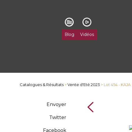
Blog
Vidéos
Catalogues & Résultats
>
Vente d'Eté 2023
> Lot 454 - KAJA
Envoyer
Twitter
Facebook