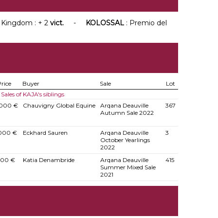
- Kingdom : + 2
vict.
-
KOLOSSAL
: Premio del
rice
Buyer
Sale
Lot
Sales of KAJA's siblings
.000 €
Chauvigny Global Equine
Arqana Deauville
367
Autumn Sale 2022
.000 €
Eckhard Sauren
Arqana Deauville
3
October Yearlings
2022
000 €
Katia Denambride
Arqana Deauville
415
Summer Mixed Sale
2021