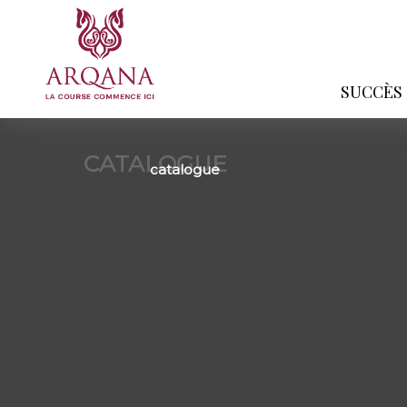
SUCCÈS
CATALOGUE
catalogue