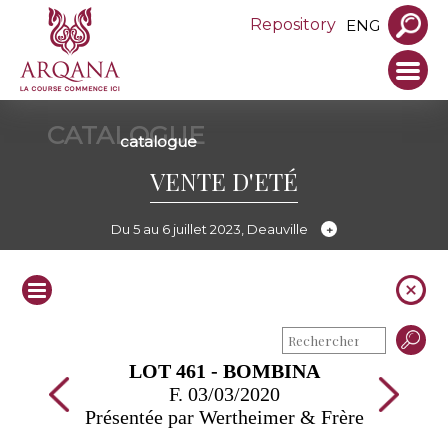
Repository
ENG
CATALOGUE
catalogue
VENTE D'ETÉ
Du 5 au 6 juillet 2023, Deauville
LOT 461 - BOMBINA
F. 03/03/2020
Présentée par Wertheimer & Frère