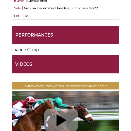
Buyer
Agence BHB
Sale
Arqana December Breeding Stock Sale 2022
Lot
464
PERFORMANCES
France Galop
VIDEOS
Toutes les courses Premium disputées par ce cheval