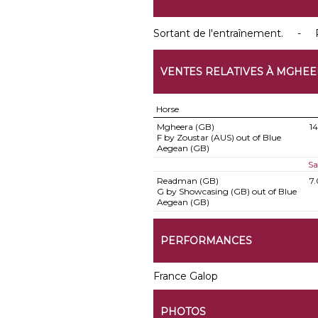
Sortant de l'entraînement. - 
VENTES RELATIVES À MGHE
Horse
Mgheera (GB)
1
F by Zoustar (AUS) out of Blue
Aegean (GB)
Sa
Readman (GB)
7
G by Showcasing (GB) out of Blue
Aegean (GB)
PERFORMANCES
France Galop
PHOTOS