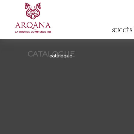
SUCCÈS
CATALOGUE
catalogue