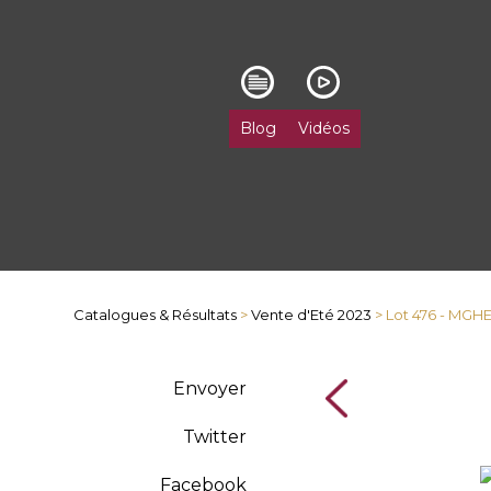
Blog
Vidéos
Catalogues & Résultats
>
Vente d'Eté 2023
> Lot 476 - MGH
Envoyer
Twitter
Facebook