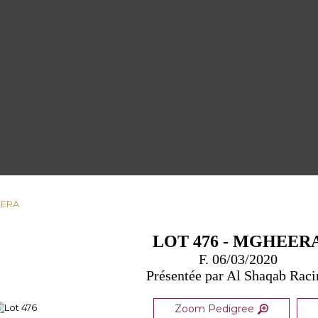
EERA
LOT 476 - MGHEER
F. 06/03/2020
Présentée par Al Shaqab Raci
Zoom Pedigree