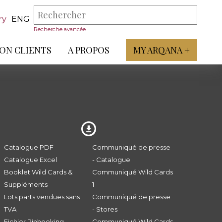
ry
ENG
Recherche avancée
ON CLIENTS
A PROPOS
MY ARQANA +
Catalogue PDF
Communiqué de presse
Catalogue Excel
- Catalogue
Booklet Wild Cards &
Communiqué Wild Cards
Suppléments
1
Lots parts vendues sans
Communiqué de presse
TVA
- Stores
Fichier Pinhooking -
Communiqué Wild Cards