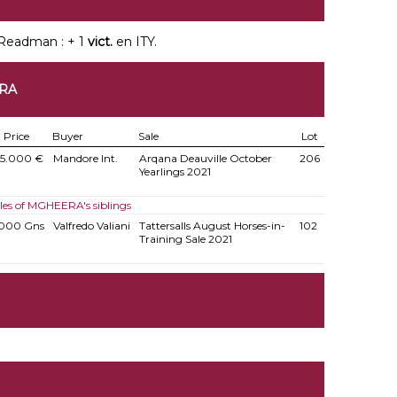
Readman : + 1
vict.
en ITY.
ERA
Price
Buyer
Sale
Lot
45.000 €
Mandore Int.
Arqana Deauville October
206
Yearlings 2021
les of MGHEERA's siblings
.000 Gns
Valfredo Valiani
Tattersalls August Horses-in-
102
Training Sale 2021