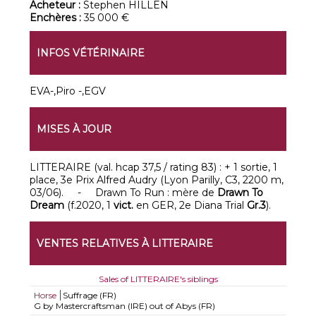
Acheteur :
Stephen HILLEN
Enchères :
35 000 €
INFOS VÉTÉRINAIRE
EVA-,Piro -,EGV
MISES À JOUR
LITTERAIRE (val. hcap 37,5 / rating 83) : + 1 sortie, 1
place, 3e Prix Alfred Audry (Lyon Parilly, C3, 2200 m,
03/06). - Drawn To Run : mère de
Drawn To
Dream
(f.2020, 1
vict.
en GER, 2e Diana Trial
Gr.3
).
VENTES RELATIVES À LITTERAIRE
Sales of LITTERAIRE's siblings
Horse
Suffrage (FR)
G by Mastercraftsman (IRE) out of Abys (FR)