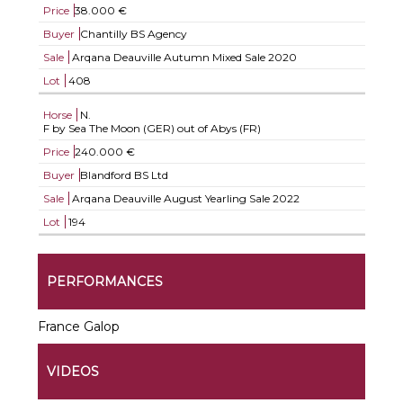
Price
38.000 €
Buyer
Chantilly BS Agency
Sale
Arqana Deauville Autumn Mixed Sale 2020
Lot
408
Horse
N.
F by Sea The Moon (GER) out of Abys (FR)
Price
240.000 €
Buyer
Blandford BS Ltd
Sale
Arqana Deauville August Yearling Sale 2022
Lot
194
PERFORMANCES
France Galop
VIDEOS