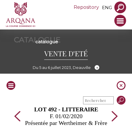
Repository
ENG
CATALOGUE
catalogue
VENTE D'ETÉ
Du 5 au 6 juillet 2023, Deauville
LOT 492 - LITTERAIRE
F. 01/02/2020
Présentée par Wertheimer & Frère