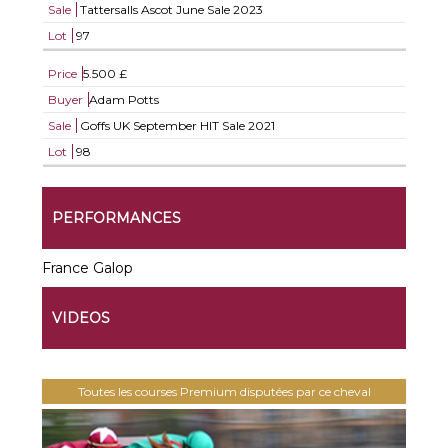
Sale
Tattersalls Ascot June Sale 2023
Lot
97
Price
5.500 £
Buyer
Adam Potts
Sale
Goffs UK September HIT Sale 2021
Lot
98
PERFORMANCES
France Galop
VIDEOS
Toutes les courses Premium disputées par ce cheval