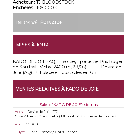
Acheteur :
TJ BLOODSTOCK
Enchères :
105 000 €
INFOS VÉTÉRINAIRE
MISES À JOUR
KADO DE JOIE (AQ) : 1 sortie, 1 place, 3e Prix Roger
de Soultrait (Vichy, 2400 m, 28/05). - Désire de
Joie (AQ) : + 1 place en obstacles en GB.
VENTES RELATIVES À KADO DE JOIE
Sales of KADO DE JOIE's siblings
Horse
Desire de Joie (FR)
G by Alberto Giacometti (IRE) out of Promesse de Joie (FR)
Price
3.500 £
Buyer
Olivia Hiscock / Chris Barber