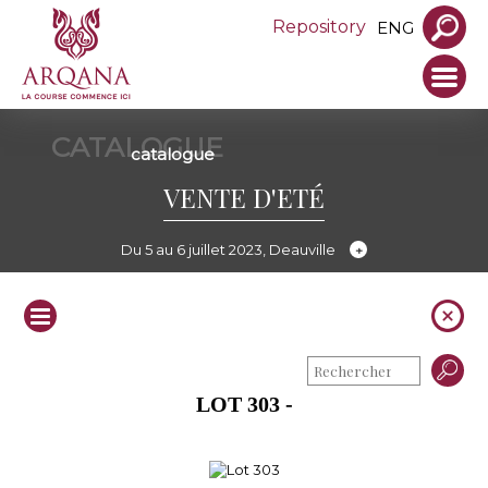
Repository
ENG
CATALOGUE
catalogue
VENTE D'ETÉ
Du 5 au 6 juillet 2023, Deauville
LOT 303 -