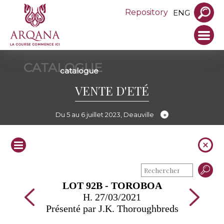
Repository
ENG
CATALOGUE
catalogue
VENTE D'ETÉ
Du 5 au 6 juillet 2023, Deauville
LOT 92B - TOROBOA
H. 27/03/2021
Présenté par J.K. Thoroughbreds