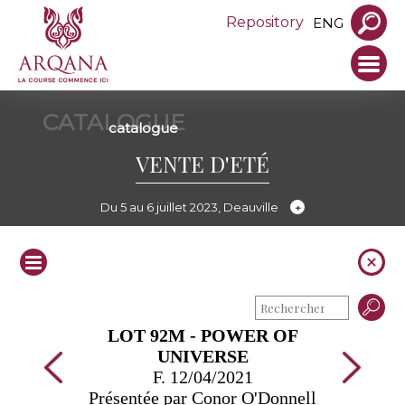
Repository
ENG
CATALOGUE
catalogue
VENTE D'ETÉ
Du 5 au 6 juillet 2023, Deauville
LOT 92M - POWER OF
UNIVERSE
F. 12/04/2021
Présentée par Conor O'Donnell