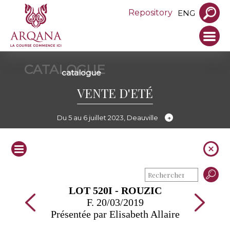
Repository
ENG
CATALOGUE
catalogue
VENTE D'ETÉ
Du 5 au 6 juillet 2023, Deauville
LOT 520I - ROUZIC
F. 20/03/2019
Présentée par Elisabeth Allaire