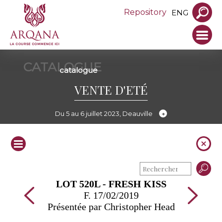
Repository
ENG
CATALOGUE
catalogue
VENTE D'ETÉ
Du 5 au 6 juillet 2023, Deauville
LOT 520L - FRESH KISS
F. 17/02/2019
Présentée par Christopher Head