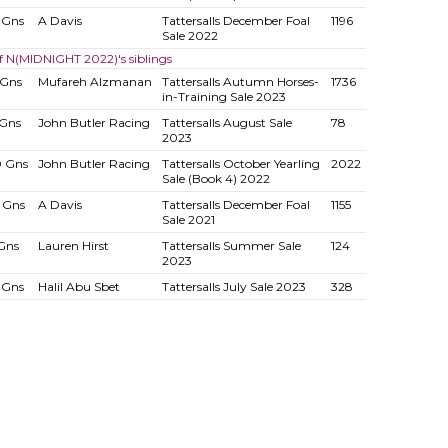
 Gns
A Davis
Tattersalls December Foal
1196
Sale 2022
of N(MIDNIGHT 2022)'s siblings
 Gns
Mufareh Alzmanan
Tattersalls Autumn Horses-
1736
in-Training Sale 2023
 Gns
John Butler Racing
Tattersalls August Sale
78
2023
0 Gns
John Butler Racing
Tattersalls October Yearling
2022
Sale (Book 4) 2022
 Gns
A Davis
Tattersalls December Foal
1155
Sale 2021
Gns
Lauren Hirst
Tattersalls Summer Sale
124
2023
 Gns
Halil Abu Sbet
Tattersalls July Sale 2023
328