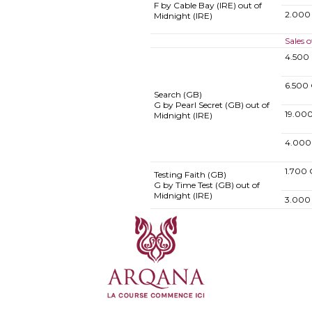
F by Cable Bay (IRE) out of
2.000
Midnight (IRE)
Sales 
4.500
6.500
Search (GB)
G by Pearl Secret (GB) out of
19.00
Midnight (IRE)
4.000
1.700 
Testing Faith (GB)
G by Time Test (GB) out of
Midnight (IRE)
3.000