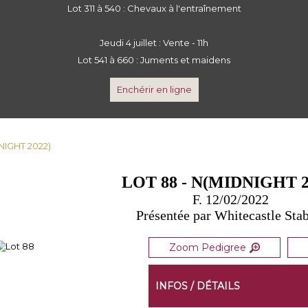
Lot 311 à 540 : Chevaux à l'entraînement
Jeudi 4 juillet : Vente - 11h
Lot 541 à 660 : Juments et maidens
Enchérir en ligne
NIGHT 2022)
LOT 88 - N(MIDNIGHT 2
F. 12/02/2022
Présentée par Whitecastle Stab
Zoom Pedigree
INFOS / DÉTAILS