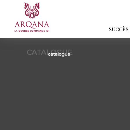
SUCCÈS
CATALOGUE
catalogue