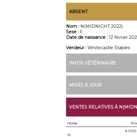
ABSENT
Nom :
N(MIDNIGHT 2022)
Sexe :
F.
Date de naissance :
12 février 20
Vendeur :
Whitecastle Stables
INFOS VÉTÉRINAIRE
MISES À JOUR
VENTES RELATIVES À N(MIDN
Horse
Pri
6.000
N.