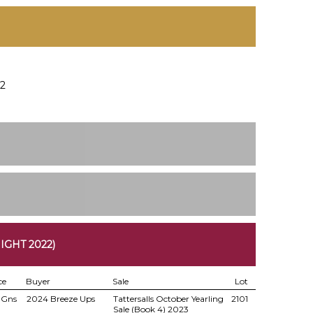
22
IGHT 2022)
ce
Buyer
Sale
Lot
 Gns
2024 Breeze Ups
Tattersalls October Yearling
2101
Sale (Book 4) 2023