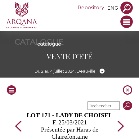
Repository
ENG
CATALOGUE
catalogue
VENTE D'ETÉ
Du 2 au 4 juillet 2024, Deauville
LOT 171 - LADY DE CHOISEL
F. 25/03/2021
Présentée par Haras de
Clairefontaine