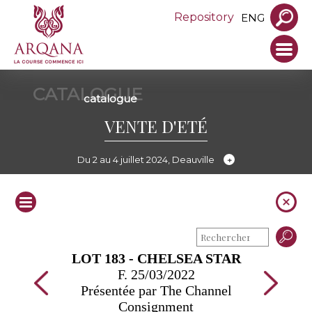
Repository
ENG
CATALOGUE
catalogue
VENTE D'ETÉ
Du 2 au 4 juillet 2024, Deauville
LOT 183 - CHELSEA STAR
F. 25/03/2022
Présentée par The Channel
Consignment