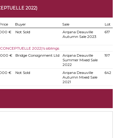
EPTUELLE 2022)
Price
Buyer
Sale
Lot
.000 €
Not Sold
Arqana Deauville
617
Autumn Sale 2023
N(CONCEPTUELLE 2022)'s siblings
.000 €
Bridge Consignment Ltd
Arqana Deauville
197
Summer Mixed Sale
2022
.000 €
Not Sold
Arqana Deauville
642
Autumn Mixed Sale
2021