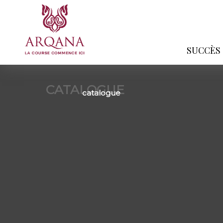
SUCCÈS
CATALOGUE
catalogue