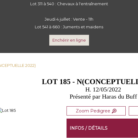
Lot 311 à 540 : Chevaux à l'entraînement
Jeudi 4 juillet : Vente - 11h
Lot 541 à 660 : Juments et maidens
Enchérir en ligne
ONCEPTUELLE 2022)
LOT 185 - N(CONCEPTUELL
H. 12/05/2022
Présenté par Haras du Buff
Zoom Pedigree
INFOS / DÉTAILS