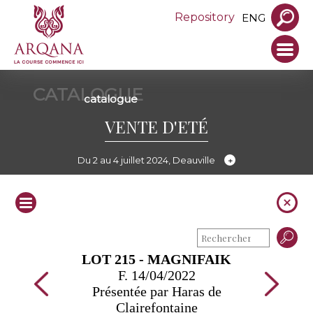
Repository
ENG
CATALOGUE
catalogue
VENTE D'ETÉ
Du 2 au 4 juillet 2024, Deauville
LOT 215 - MAGNIFAIK
F. 14/04/2022
Présentée par Haras de
Clairefontaine