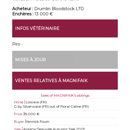
Acheteur :
Drumlin Bloodstock LTD
Enchères :
13 000 €
INFOS VÉTÉRINAIRE
Piro -
MISES À JOUR
VENTES RELATIVES À MAGNIFAIK
Sales of MAGNIFAIK's siblings
Horse
Lowave (FR)
G by Silverwave (FR) out of Floral Caline (FR)
Price
15.000 €
Buyer
Yannick Fouin
Sale
Arqana Deauville Autumn Sale 2023