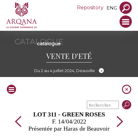
Repository
ENG
CATALOGUE
catalogue
VENTE D'ETÉ
Du 2 au 4 juillet 2024, Deauville
LOT 311 - GREEN ROSES
F. 14/04/2022
Présentée par Haras de Beauvoir