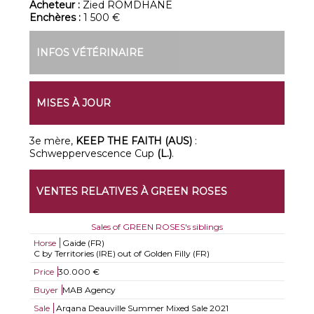
Acheteur :
Zied ROMDHANE
Enchères :
1 500 €
INFOS VÉTÉRINAIRE
MISES À JOUR
3e mère,
KEEP THE FAITH (AUS)
:
Schweppervescence Cup
(L.)
.
VENTES RELATIVES À GREEN ROSES
Sales of GREEN ROSES's siblings
Horse
Gaide (FR)
C by Territories (IRE) out of Golden Filly (FR)
Price
30.000 €
Buyer
MAB Agency
Sale
Arqana Deauville Summer Mixed Sale 2021