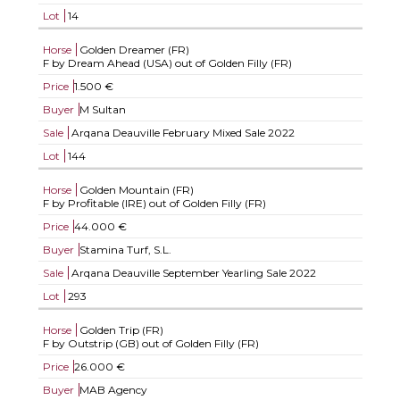
Lot
14
Horse
Golden Dreamer (FR)
F by Dream Ahead (USA) out of Golden Filly (FR)
Price
1.500 €
Buyer
M Sultan
Sale
Arqana Deauville February Mixed Sale 2022
Lot
144
Horse
Golden Mountain (FR)
F by Profitable (IRE) out of Golden Filly (FR)
Price
44.000 €
Buyer
Stamina Turf, S.L.
Sale
Arqana Deauville September Yearling Sale 2022
Lot
293
Horse
Golden Trip (FR)
F by Outstrip (GB) out of Golden Filly (FR)
Price
26.000 €
Buyer
MAB Agency