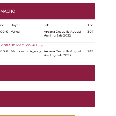
D MACHO
ice
Buyer
Sale
Lot
000 €
Yohea
Arqana Deauville August
307
Yearling Sale 2022
 of GRAND MACHO's siblings
000 €
Mandore Int Agency
Arqana Deauville August
245
Yearling Sale 2023