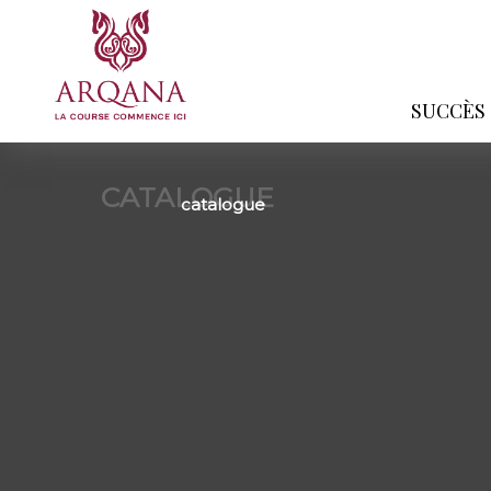
SUCCÈS
CATALOGUE
catalogue