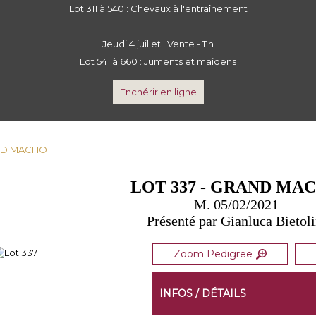
Lot 311 à 540 : Chevaux à l'entraînement
Jeudi 4 juillet : Vente - 11h
Lot 541 à 660 : Juments et maidens
Enchérir en ligne
AND MACHO
LOT 337 - GRAND MA
M. 05/02/2021
Présenté par Gianluca Bietoli
Zoom Pedigree
INFOS / DÉTAILS