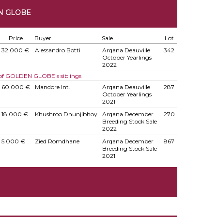
N GLOBE
Price
Buyer
Sale
Lot
32.000 €
Alessandro Botti
Arqana Deauville
342
October Yearlings
2022
 of GOLDEN GLOBE's siblings
60.000 €
Mandore Int.
Arqana Deauville
287
October Yearlings
2021
18.000 €
Khushroo Dhunjibhoy
Arqana December
270
Breeding Stock Sale
2022
5.000 €
Zied Romdhane
Arqana December
867
Breeding Stock Sale
2021