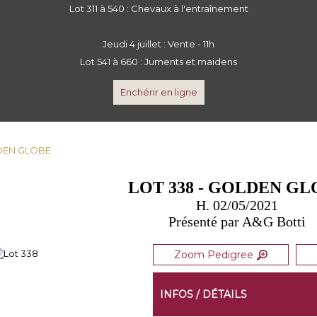
Lot 311 à 540 : Chevaux à l'entraînement
Jeudi 4 juillet : Vente - 11h
Lot 541 à 660 : Juments et maidens
Enchérir en ligne
LDEN GLOBE
LOT 338 - GOLDEN GL
H. 02/05/2021
Présenté par A&G Botti
Zoom Pedigree
INFOS / DÉTAILS