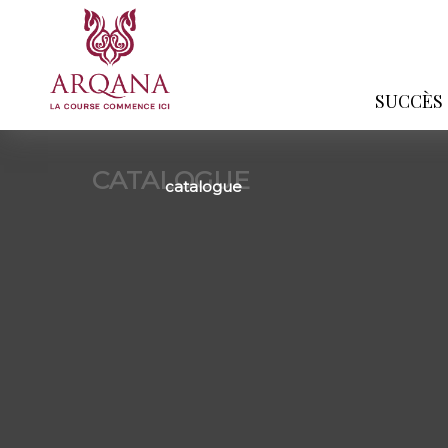
SUCCÈS
CATALOGUE
catalogue