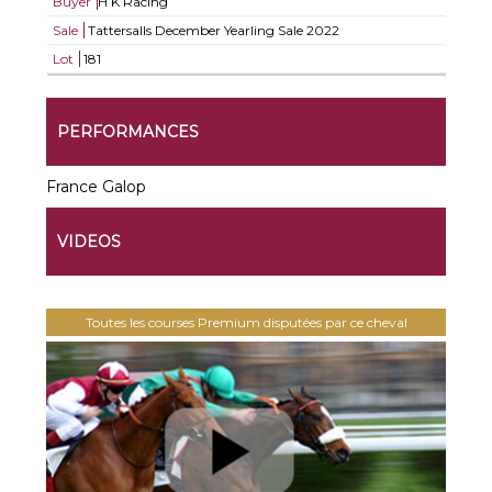
Buyer
H K Racing
Sale
Tattersalls December Yearling Sale 2022
Lot
181
PERFORMANCES
France Galop
VIDEOS
Toutes les courses Premium disputées par ce cheval