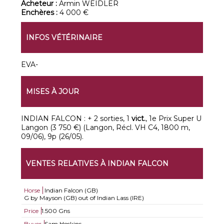
Acheteur :
Armin WEIDLER
Enchères :
4 000 €
INFOS VÉTÉRINAIRE
EVA-
MISES À JOUR
INDIAN FALCON : + 2 sorties, 1
vict.
, 1e Prix Super U
Langon (3 750 €) (Langon, Récl. VH C4, 1800 m,
09/06), 9p (26/05).
VENTES RELATIVES À INDIAN FALCON
Horse
Indian Falcon (GB)
G by Mayson (GB) out of Indian Lass (IRE)
Price
1.500 Gns
Buyer
Sam Hoskins