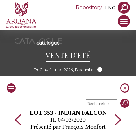
Repository
ENG
CATALOGUE
catalogue
VENTE D'ETÉ
Du 2 au 4 juillet 2024, Deauville
LOT 353 - INDIAN FALCON
H. 04/03/2020
Présenté par François Monfort