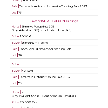
Sale
Tattersalls Autumn Horses-in-Training Sale 2023
Lot
73
Sales of INDIAN FALCON's siblings
Horse
Simmys Footprints (GB)
G by Advertise (GB) out of Indian Lass (IRE)
Price
1.000 £
Buyer
Stittenham Racing
Sale
ThoroughBid November Yearling Sale
Lot
36
Price
Buyer
Not Sold
Sale
Tattersalls October Online Sale 2023
Lot
73
Horse
N.
C by Twilight Son (GB) out of Indian Lass (IRE)
Price
20.000 Gns