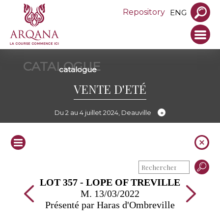
Repository
ENG
CATALOGUE
catalogue
VENTE D'ETÉ
Du 2 au 4 juillet 2024, Deauville
LOT 357 - LOPE OF TREVILLE
M. 13/03/2022
Présenté par Haras d'Ombreville